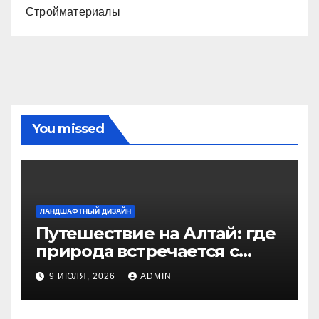
Стройматериалы
You missed
ЛАНДШАФТНЫЙ ДИЗАЙН
Путешествие на Алтай: где
природа встречается с
духом приключений
9 ИЮЛЯ, 2026
ADMIN