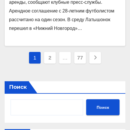
аренды, сообщают клубные пресс‑службы.
Арендное соглашение с 28‑летним футболистом
рассчитано на один сезон. В среду Латышонок
перешел в «Нижний Новгород»…
Пагинация
1
2
…
77
записей
Поиск
Поиск