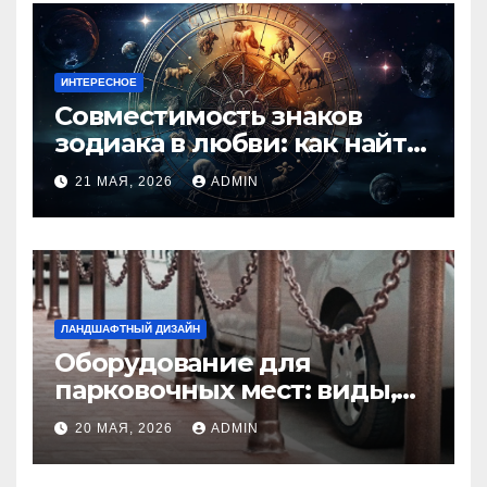
ИНТЕРЕСНОЕ
Совместимость знаков
зодиака в любви: как найти
идеальную пару и
21 МАЯ, 2026
ADMIN
избежать конфликтов
ЛАНДШАФТНЫЙ ДИЗАЙН
Оборудование для
парковочных мест: виды,
функции и нормы
20 МАЯ, 2026
ADMIN
установки