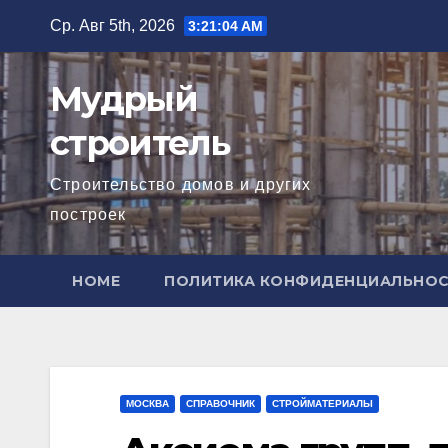
Перейти
Ср. Авг 5th, 2026
3:21:05 AM
к
содержимому
Мудрый
строитель
Строительство домов и других
построек
HOME
ПОЛИТИКА КОНФИДЕНЦИАЛЬНО
МОСКВА
СПРАВОЧНИК
СТРОЙМАТЕРИАЛЫ