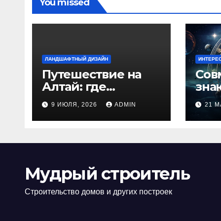
You missed
ЛАНДШАФТНЫЙ ДИЗАЙН
ИНТЕРЕ
Путешествие на
Сов
Алтай: где
зна
природа
люб
9 ИЮЛЯ, 2026
ADMIN
21 М
встречается с
иде
духом
изб
приключений
кон
Мудрый строитель
Строительство домов и других построек