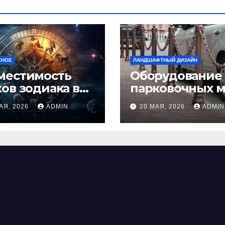
СНОЕ
ЛАНДШАФТНЫЙ ДИЗАЙН
местимость
Оборудование
ков зодиака в
парковочных м
ви: как найти
виды, функции
АЯ, 2026
ADMIN
20 МАЯ, 2026
ADMIN
альную пару и
нормы установ
ежать
фликтов