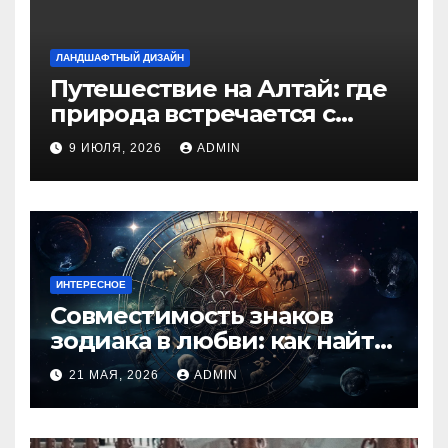
ЛАНДШАФТНЫЙ ДИЗАЙН
Путешествие на Алтай: где
природа встречается с
духом приключений
9 ИЮЛЯ, 2026
ADMIN
ИНТЕРЕСНОЕ
Совместимость знаков
зодиака в любви: как найти
идеальную пару и
21 МАЯ, 2026
ADMIN
избежать конфликтов