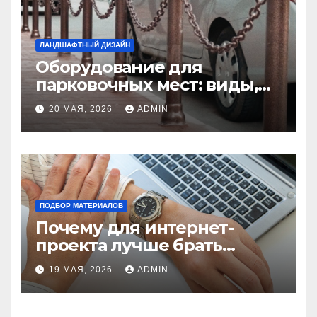
ЛАНДШАФТНЫЙ ДИЗАЙН
Оборудование для
парковочных мест: виды,
функции и нормы
20 МАЯ, 2026
ADMIN
установки
ПОДБОР МАТЕРИАЛОВ
Почему для интернет-
проекта лучше брать
отдельный сервер:
19 МАЯ, 2026
ADMIN
преимущества и ключевые
аспекты