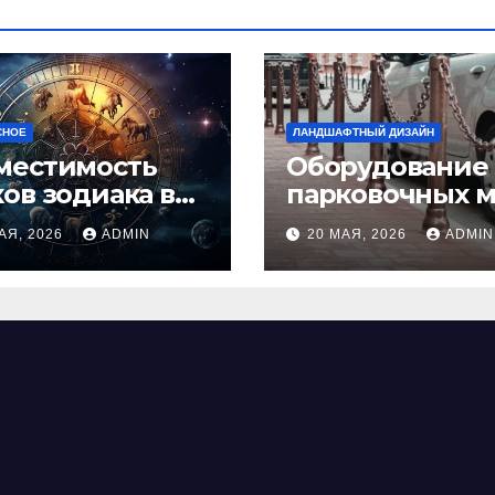
СНОЕ
ЛАНДШАФТНЫЙ ДИЗАЙН
местимость
Оборудование
ков зодиака в
парковочных м
ви: как найти
виды, функции
АЯ, 2026
ADMIN
20 МАЯ, 2026
ADMIN
альную пару и
нормы установ
ежать
фликтов