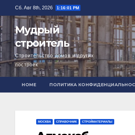
Перейти
Сб. Авг 8th, 2026
1:16:02 PM
к
содержимому
Мудрый
строитель
Строительство домов и других
построек
HOME
ПОЛИТИКА КОНФИДЕНЦИАЛЬНО
МОСКВА
СПРАВОЧНИК
СТРОЙМАТЕРИАЛЫ