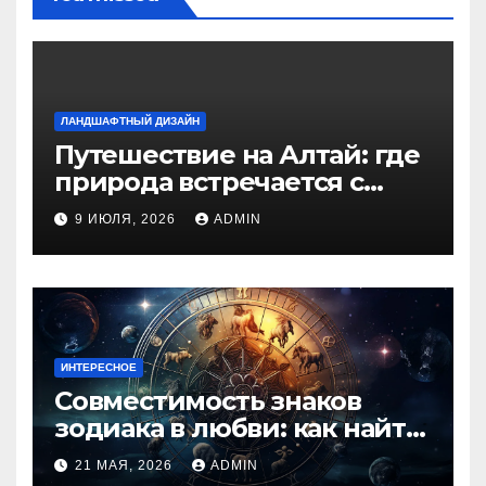
ЛАНДШАФТНЫЙ ДИЗАЙН
Путешествие на Алтай: где
природа встречается с
духом приключений
9 ИЮЛЯ, 2026
ADMIN
ИНТЕРЕСНОЕ
Совместимость знаков
зодиака в любви: как найти
идеальную пару и
21 МАЯ, 2026
ADMIN
избежать конфликтов