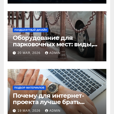
ЛАНДШАФТНЫЙ ДИЗАЙН
Оборудование для
парковочных мест: виды,
функции и нормы
20 МАЯ, 2026
ADMIN
установки
ПОДБОР МАТЕРИАЛОВ
Почему для интернет-
проекта лучше брать
отдельный сервер:
19 МАЯ, 2026
ADMIN