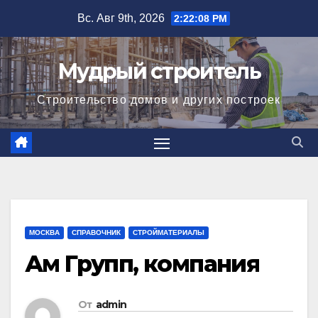
Перейти
Вс. Авг 9th, 2026
2:22:09 PM
к
содержимому
Мудрый строитель
Строительство домов и других построек
МОСКВА
СПРАВОЧНИК
СТРОЙМАТЕРИАЛЫ
Ам Групп, компания
От
admin