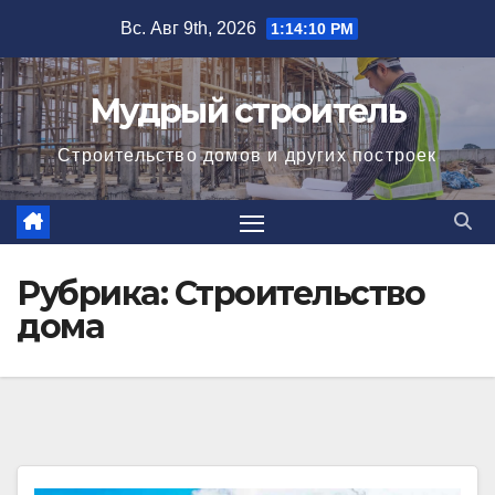
Перейти
Вс. Авг 9th, 2026
1:14:11 PM
к
содержимому
Мудрый строитель
Строительство домов и других построек
Рубрика:
Строительство
дома