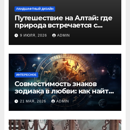
ЛАНДШАФТНЫЙ ДИЗАЙН
Путешествие на Алтай: где
природа встречается с
духом приключений
9 ИЮЛЯ, 2026
ADMIN
ИНТЕРЕСНОЕ
Совместимость знаков
зодиака в любви: как найти
идеальную пару и
21 МАЯ, 2026
ADMIN
избежать конфликтов