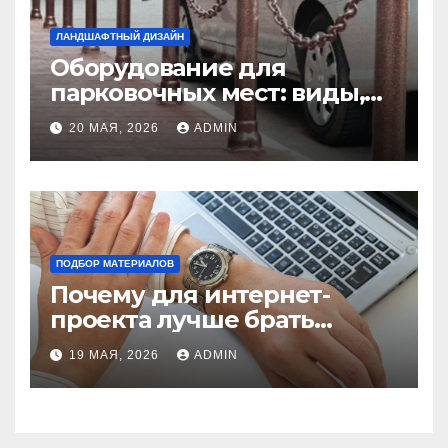
ЛАНДШАФТНЫЙ ДИЗАЙН
Оборудование для
парковочных мест: виды,
функции и нормы
20 МАЯ, 2026
ADMIN
установки
ПОДБОР МАТЕРИАЛОВ
Почему для интернет-
проекта лучше брать
отдельный сервер:
19 МАЯ, 2026
ADMIN
преимущества и ключевые
аспекты