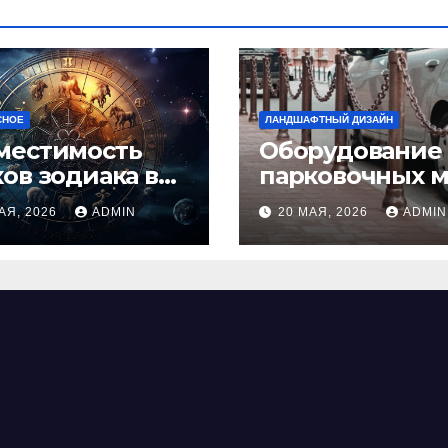
СНОЕ
ЛАНДШАФТНЫЙ ДИЗАЙН
местимость
Оборудование
ков зодиака в
парковочных м
ви: как найти
виды, функции
АЯ, 2026
ADMIN
20 МАЯ, 2026
ADMIN
альную пару и
нормы установ
ежать
фликтов