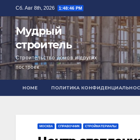
Перейти
Сб. Авг 8th, 2026
1:48:47 PM
к
содержимому
Мудрый
строитель
Строительство домов и других
построек
HOME
ПОЛИТИКА КОНФИДЕНЦИАЛЬНО
МОСКВА
СПРАВОЧНИК
СТРОЙМАТЕРИАЛЫ