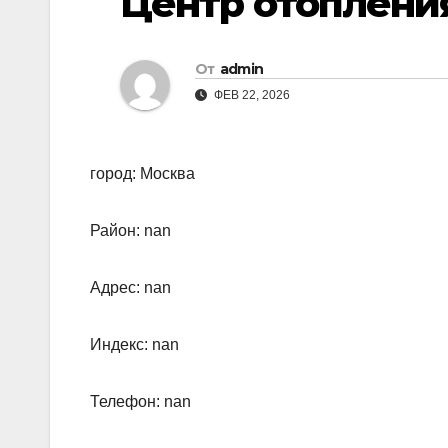
Центр oтопления
От
admin
ФЕВ 22, 2026
город: Москва
Район: nan
Адрес: nan
Индекс: nan
Телефон: nan