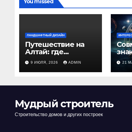
You missed
ЛАНДШАФТНЫЙ ДИЗАЙН
ИНТЕРЕ
Путешествие на
Сов
Алтай: где
зна
природа
люб
9 ИЮЛЯ, 2026
ADMIN
21 М
встречается с
иде
духом
изб
приключений
кон
Мудрый строитель
Строительство домов и других построек