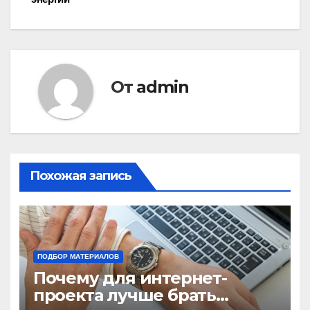
записям
От
admin
Похожая запись
ПОДБОР МАТЕРИАЛОВ
Почему для интернет-
проекта лучше брать