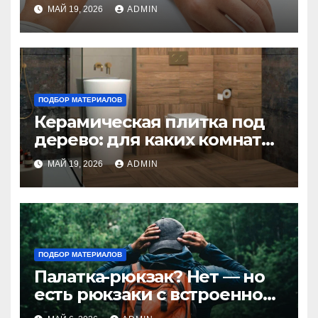
отдельный сервер:
МАЙ 19, 2026
ADMIN
преимущества и ключевые
аспекты
ПОДБОР МАТЕРИАЛОВ
Керамическая плитка под
дерево: для каких комнат
подойдет?
МАЙ 19, 2026
ADMIN
ПОДБОР МАТЕРИАЛОВ
Палатка-рюкзак? Нет — но
есть рюкзаки с встроенной
палаткой: стоит ли