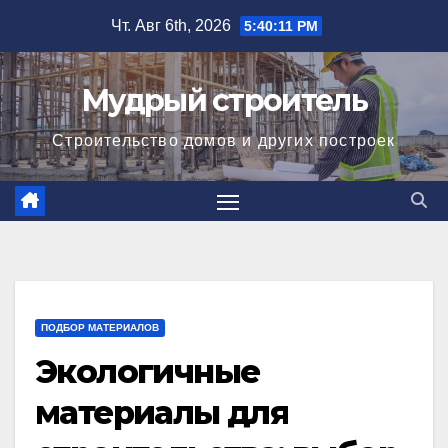
Перейти
Чт. Авг 6th, 2026
5:40:12 PM
к
содержимому
Мудрый строитель
Строительство домов и других построек
ПОДБОР МАТЕРИАЛОВ
Экологичные
материалы для