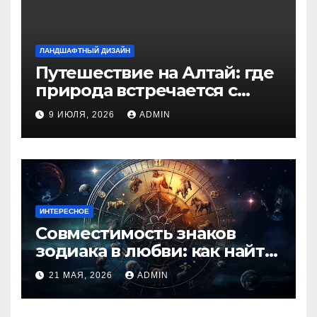
ЛАНДШАФТНЫЙ ДИЗАЙН
Путешествие на Алтай: где
природа встречается с
духом приключений
9 ИЮЛЯ, 2026
ADMIN
ИНТЕРЕСНОЕ
Совместимость знаков
зодиака в любви: как найти
идеальную пару и
21 МАЯ, 2026
ADMIN
избежать конфликтов