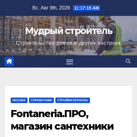
Перейти
Вс. Авг 9th, 2026
11:17:15 AM
к
содержимому
Мудрый строитель
Строительство домов и других построек
МОСКВА
СПРАВОЧНИК
СТРОЙМАТЕРИАЛЫ
Fontaneria.ПРО,
магазин сантехники