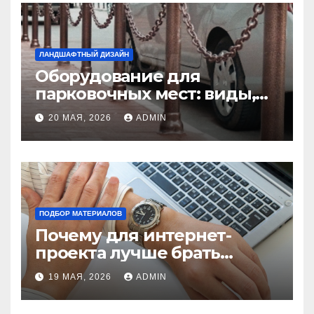
ЛАНДШАФТНЫЙ ДИЗАЙН
Оборудование для
парковочных мест: виды,
функции и нормы
20 МАЯ, 2026
ADMIN
установки
ПОДБОР МАТЕРИАЛОВ
Почему для интернет-
проекта лучше брать
отдельный сервер:
19 МАЯ, 2026
ADMIN
преимущества и ключевые
аспекты