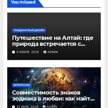
You missed
ЛАНДШАФТНЫЙ ДИЗАЙН
Путешествие на Алтай: где
природа встречается с
духом приключений
9 ИЮЛЯ, 2026
ADMIN
ИНТЕРЕСНОЕ
Совместимость знаков
зодиака в любви: как найти
идеальную пару и
21 МАЯ, 2026
ADMIN