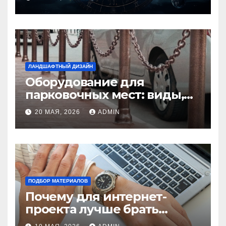
избежать конфликтов
ЛАНДШАФТНЫЙ ДИЗАЙН
Оборудование для
парковочных мест: виды,
функции и нормы
20 МАЯ, 2026
ADMIN
установки
ПОДБОР МАТЕРИАЛОВ
Почему для интернет-
проекта лучше брать
отдельный сервер: