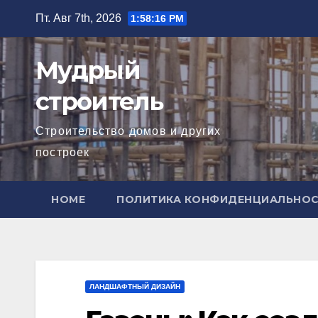
Перейти
Пт. Авг 7th, 2026
1:58:17 PM
к
содержимому
Мудрый
строитель
Строительство домов и других
построек
HOME
ПОЛИТИКА КОНФИДЕНЦИАЛЬНО
ЛАНДШАФТНЫЙ ДИЗАЙН