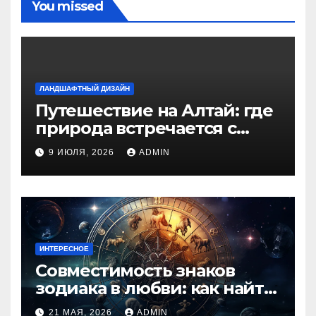
You missed
ЛАНДШАФТНЫЙ ДИЗАЙН
Путешествие на Алтай: где
природа встречается с
духом приключений
9 ИЮЛЯ, 2026
ADMIN
ИНТЕРЕСНОЕ
Совместимость знаков
зодиака в любви: как найти
идеальную пару и
21 МАЯ, 2026
ADMIN