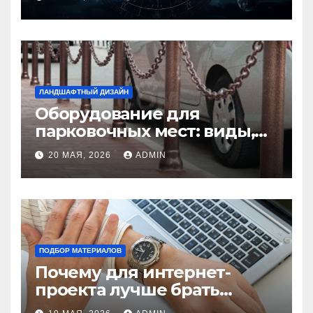
избежать конфликтов
ЛАНДШАФТНЫЙ ДИЗАЙН
Оборудование для
парковочных мест: виды,
функции и нормы
20 МАЯ, 2026
ADMIN
установки
ПОДБОР МАТЕРИАЛОВ
Почему для интернет-
проекта лучше брать
отдельный сервер: