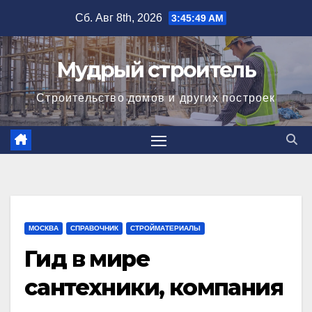
Перейти
Сб. Авг 8th, 2026
3:45:50 AM
к
содержимому
Мудрый строитель
Строительство домов и других построек
МОСКВА
СПРАВОЧНИК
СТРОЙМАТЕРИАЛЫ
Гид в мире
сантехники, компания