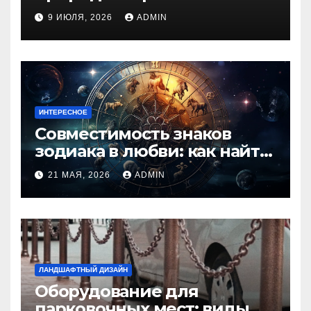
духом приключений
9 ИЮЛЯ, 2026
ADMIN
ИНТЕРЕСНОЕ
Совместимость знаков
зодиака в любви: как найти
идеальную пару и
21 МАЯ, 2026
ADMIN
избежать конфликтов
ЛАНДШАФТНЫЙ ДИЗАЙН
Оборудование для
парковочных мест: виды,