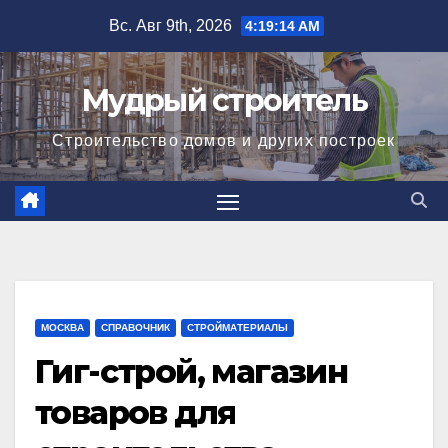
Перейти
Вс. Авг 9th, 2026
4:19:14 AM
к
содержимому
Мудрый строитель
Строительство домов и других построек
МОСКВА
СПРАВОЧНИК
СТРОЙМАТЕРИАЛЫ
Гиг-строй, магазин
товаров для