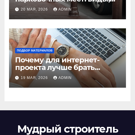
функции и нормы
20 МАЯ, 2026
ADMIN
установки
ПОДБОР МАТЕРИАЛОВ
Почему для интернет-
проекта лучше брать
отдельный сервер:
19 МАЯ, 2026
ADMIN
преимущества и ключевые
аспекты
Мудрый строитель