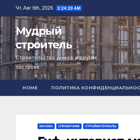
Перейти
Чт. Авг 6th, 2026
3:24:21 AM
к
содержимому
Мудрый
строитель
Строительство домов и других
построек
HOME
ПОЛИТИКА КОНФИДЕНЦИАЛЬНО
МОСКВА
СПРАВОЧНИК
СТРОЙМАТЕРИАЛЫ