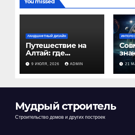
You missed
ЛАНДШАФТНЫЙ ДИЗАЙН
ИНТЕРЕ
Путешествие на
Сов
Алтай: где
зна
природа
люб
9 ИЮЛЯ, 2026
ADMIN
21 М
встречается с
иде
духом
изб
приключений
кон
Мудрый строитель
Строительство домов и других построек