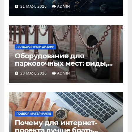
идеальную пару и
21 МАЯ, 2026
ADMIN
избежать конфликтов
ЛАНДШАФТНЫЙ ДИЗАЙН
Оборудование для
парковочных мест: виды,
функции и нормы
20 МАЯ, 2026
ADMIN
установки
ПОДБОР МАТЕРИАЛОВ
Почему для интернет-
проекта лучше брать