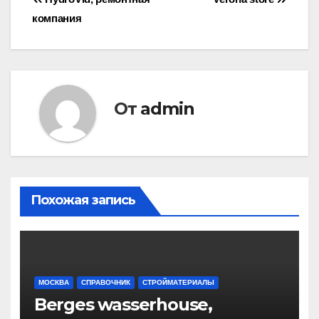
Навигация
компания
по
записям
От
admin
Похожая запись
МОСКВА
СПРАВОЧНИК
СТРОЙМАТЕРИАЛЫ
Berges wasserhouse,