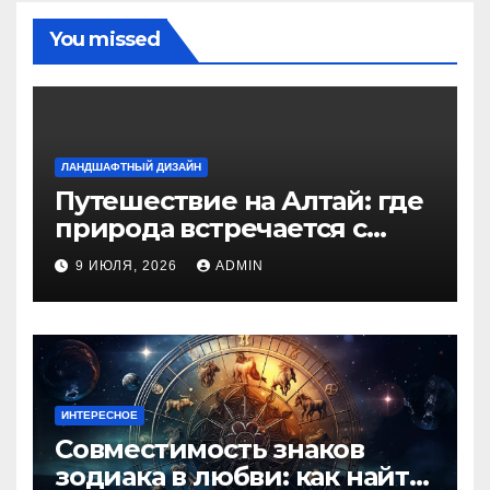
You missed
ЛАНДШАФТНЫЙ ДИЗАЙН
Путешествие на Алтай: где
природа встречается с
духом приключений
9 ИЮЛЯ, 2026
ADMIN
ИНТЕРЕСНОЕ
Совместимость знаков
зодиака в любви: как найти