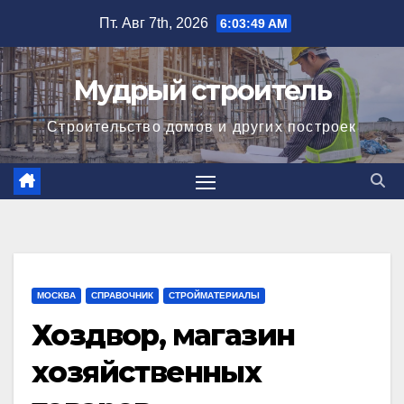
Перейти
Пт. Авг 7th, 2026
6:03:50 AM
к
содержимому
Мудрый строитель
Строительство домов и других построек
МОСКВА
СПРАВОЧНИК
СТРОЙМАТЕРИАЛЫ
Хоздвор, магазин
хозяйственных