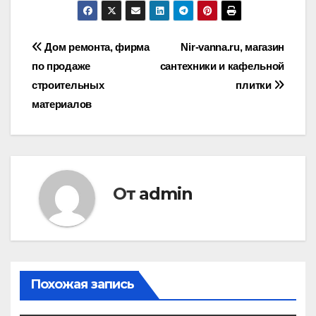
Навигация
Дом ремонта, фирма
Nir-vanna.ru, магазин
по продаже
сантехники и кафельной
по
строительных
плитки
записям
материалов
От
admin
Похожая запись