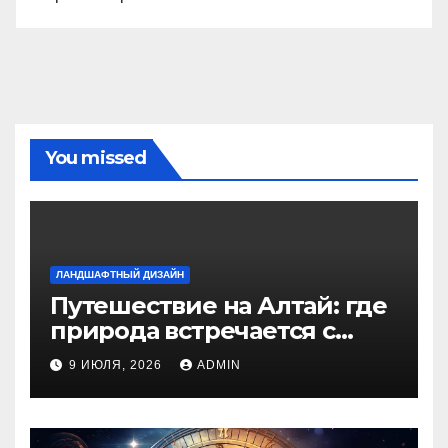
You missed
ЛАНДШАФТНЫЙ ДИЗАЙН
Путешествие на Алтай: где
природа встречается с
духом приключений
9 ИЮЛЯ, 2026
ADMIN