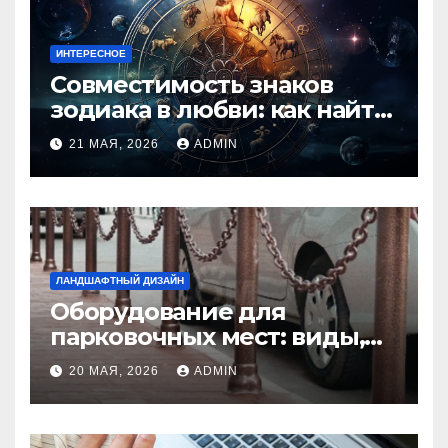
ИНТЕРЕСНОЕ
Совместимость знаков
зодиака в любви: как найти
идеальную пару и
21 МАЯ, 2026
ADMIN
избежать конфликтов
ЛАНДШАФТНЫЙ ДИЗАЙН
Оборудование для
парковочных мест: виды,
функции и нормы
20 МАЯ, 2026
ADMIN
установки