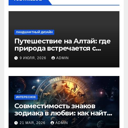
ЛАНДШАФТНЫЙ ДИЗАЙН
Путешествие на Алтай: где
природа встречается с
духом приключений
9 ИЮЛЯ, 2026
ADMIN
ИНТЕРЕСНОЕ
Совместимость знаков
зодиака в любви: как найти
идеальную пару и
21 МАЯ, 2026
ADMIN
избежать конфликтов