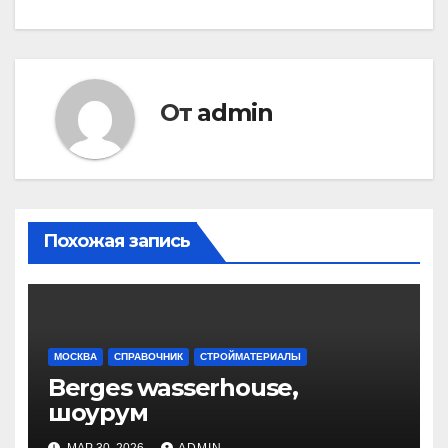
по
записям
От
admin
Похожая запись
МОСКВА
СПРАВОЧНИК
СТРОЙМАТЕРИАЛЫ
Berges wasserhouse,
шоурум
МАР 30, 2026
ADMIN