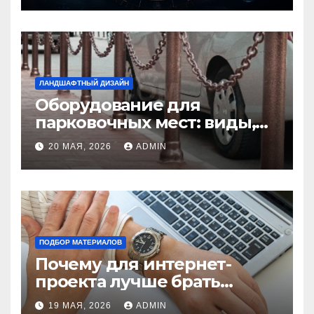
ЛАНДШАФТНЫЙ ДИЗАЙН
Оборудование для
парковочных мест: виды,
функции и нормы
20 МАЯ, 2026
ADMIN
установки
ПОДБОР МАТЕРИАЛОВ
Почему для интернет-
проекта лучше брать
отдельный сервер:
19 МАЯ, 2026
ADMIN