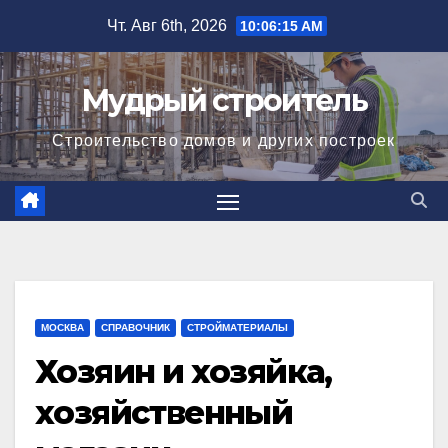
Перейти
Чт. Авг 6th, 2026
10:06:16 AM
к
содержимому
Мудрый строитель
Строительство домов и других построек
МОСКВА
СПРАВОЧНИК
СТРОЙМАТЕРИАЛЫ
Хозяин и хозяйка,
хозяйственный