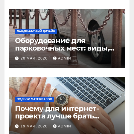
ЛАНДШАФТНЫЙ ДИЗАЙН
Оборудование для
парковочных мест: виды,
функции и нормы
20 МАЯ, 2026
ADMIN
установки
ПОДБОР МАТЕРИАЛОВ
Почему для интернет-
проекта лучше брать
отдельный сервер:
19 МАЯ, 2026
ADMIN
преимущества и ключевые