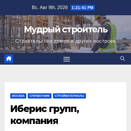
Перейти
Вс. Авг 9th, 2026
1:21:42 PM
к
содержимому
Мудрый строитель
Строительство домов и других построек
МОСКВА
СПРАВОЧНИК
СТРОЙМАТЕРИАЛЫ
Иберис групп,
компания