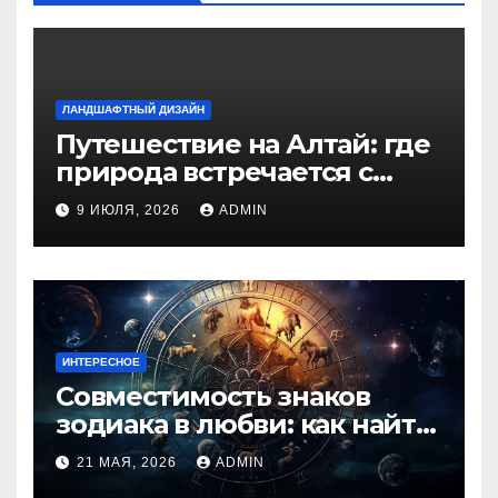
ЛАНДШАФТНЫЙ ДИЗАЙН
Путешествие на Алтай: где
природа встречается с
духом приключений
9 ИЮЛЯ, 2026
ADMIN
ИНТЕРЕСНОЕ
Совместимость знаков
зодиака в любви: как найти
идеальную пару и
21 МАЯ, 2026
ADMIN
избежать конфликтов