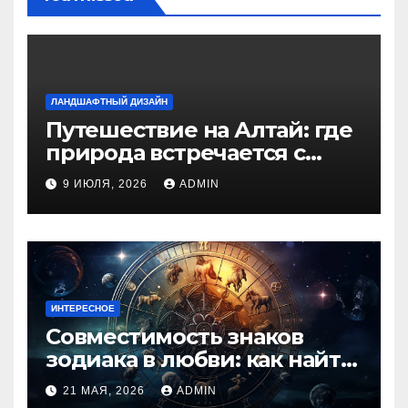
ЛАНДШАФТНЫЙ ДИЗАЙН
Путешествие на Алтай: где
природа встречается с
духом приключений
9 ИЮЛЯ, 2026
ADMIN
ИНТЕРЕСНОЕ
Совместимость знаков
зодиака в любви: как найти
идеальную пару и
21 МАЯ, 2026
ADMIN
избежать конфликтов