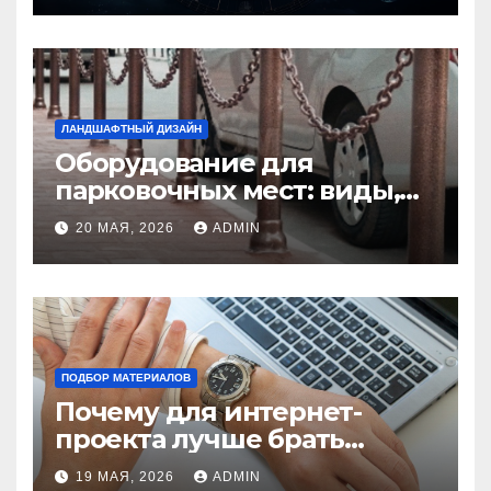
ЛАНДШАФТНЫЙ ДИЗАЙН
Оборудование для
парковочных мест: виды,
функции и нормы
20 МАЯ, 2026
ADMIN
установки
ПОДБОР МАТЕРИАЛОВ
Почему для интернет-
проекта лучше брать
отдельный сервер:
19 МАЯ, 2026
ADMIN