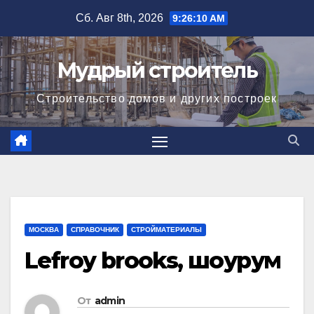
Перейти
Сб. Авг 8th, 2026
9:26:11 AM
к
содержимому
Мудрый строитель
Строительство домов и других построек
МОСКВА
СПРАВОЧНИК
СТРОЙМАТЕРИАЛЫ
Lefroy brooks, шоурум
От
admin