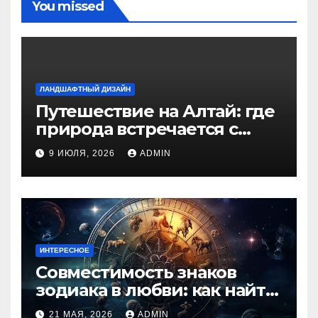
You missed
ЛАНДШАФТНЫЙ ДИЗАЙН
Путешествие на Алтай: где
природа встречается с
духом приключений
9 ИЮЛЯ, 2026
ADMIN
ИНТЕРЕСНОЕ
Совместимость знаков
зодиака в любви: как найти
идеальную пару и
21 МАЯ, 2026
ADMIN