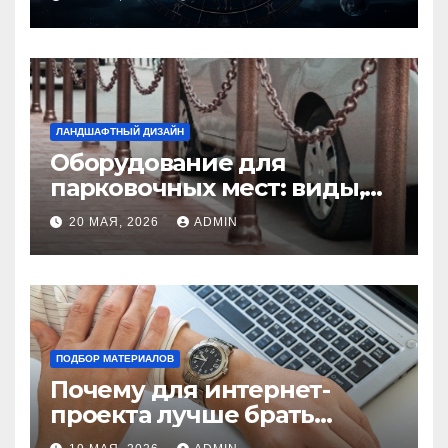
избежать конфликтов
ЛАНДШАФТНЫЙ ДИЗАЙН
Оборудование для
парковочных мест: виды,
функции и нормы
20 МАЯ, 2026
ADMIN
установки
ПОДБОР МАТЕРИАЛОВ
Почему для интернет-
проекта лучше брать
отдельный сервер: