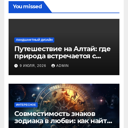
You missed
ЛАНДШАФТНЫЙ ДИЗАЙН
Путешествие на Алтай: где
природа встречается с
духом приключений
9 ИЮЛЯ, 2026
ADMIN
ИНТЕРЕСНОЕ
Совместимость знаков
зодиака в любви: как найти
идеальную пару и