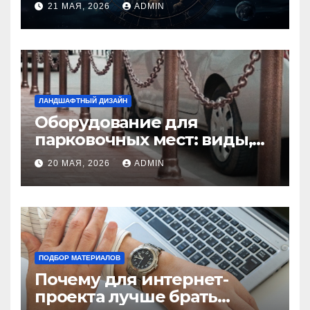
21 МАЯ, 2026
ADMIN
избежать конфликтов
ЛАНДШАФТНЫЙ ДИЗАЙН
Оборудование для
парковочных мест: виды,
функции и нормы
20 МАЯ, 2026
ADMIN
установки
ПОДБОР МАТЕРИАЛОВ
Почему для интернет-
проекта лучше брать