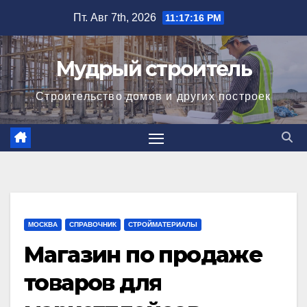
Перейти
Пт. Авг 7th, 2026
11:17:16 PM
к
содержимому
Мудрый строитель
Строительство домов и других построек
МОСКВА
СПРАВОЧНИК
СТРОЙМАТЕРИАЛЫ
Магазин по продаже
товаров для