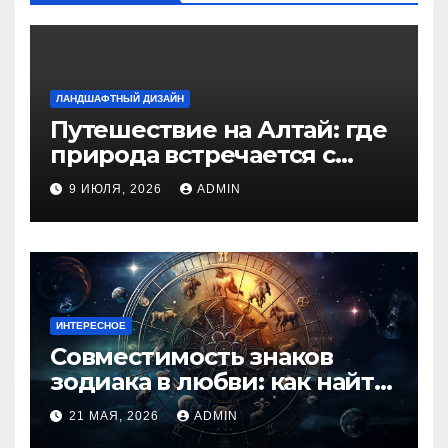
ЛАНДШАФТНЫЙ ДИЗАЙН
Путешествие на Алтай: где
природа встречается с
духом приключений
9 ИЮЛЯ, 2026
ADMIN
ИНТЕРЕСНОЕ
Совместимость знаков
зодиака в любви: как найти
идеальную пару и
21 МАЯ, 2026
ADMIN
избежать конфликтов