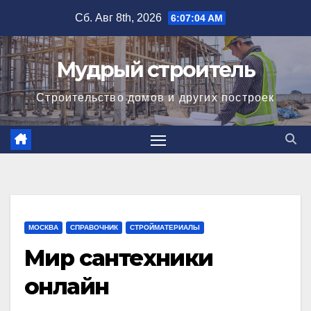
Перейти
Сб. Авг 8th, 2026
6:07:05 AM
к
содержимому
Мудрый строитель
Строительство домов и других построек
МОСКВА
СПРАВОЧНИК
СТРОЙМАТЕРИАЛЫ
Мир сантехники
онлайн