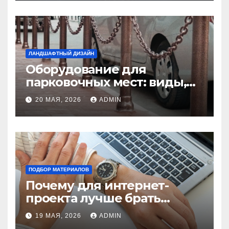
ЛАНДШАФТНЫЙ ДИЗАЙН
Оборудование для
парковочных мест: виды,
функции и нормы
20 МАЯ, 2026
ADMIN
установки
ПОДБОР МАТЕРИАЛОВ
Почему для интернет-
проекта лучше брать
отдельный сервер:
19 МАЯ, 2026
ADMIN
преимущества и ключевые