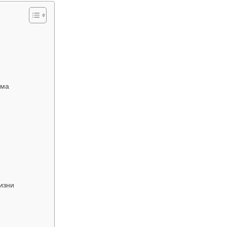
ома
изни