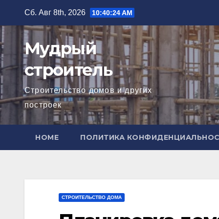
Перейти
Сб. Авг 8th, 2026
10:40:25 AM
к
содержимому
Мудрый
строитель
Строительство домов и других
построек
HOME
ПОЛИТИКА КОНФИДЕНЦИАЛЬНО
СТРОИТЕЛЬСТВО ДОМА