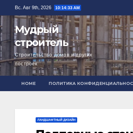
Перейти
Вс. Авг 9th, 2026
10:14:34 AM
к
содержимому
Мудрый
строитель
Строительство домов и других
построек
HOME
ПОЛИТИКА КОНФИДЕНЦИАЛЬНО
ЛАНДШАФТНЫЙ ДИЗАЙН