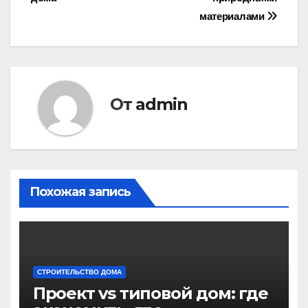
записям
материалами
От
admin
Похожая запись
СТРОИТЕЛЬСТВО ДОМА
Проект vs типовой дом: где