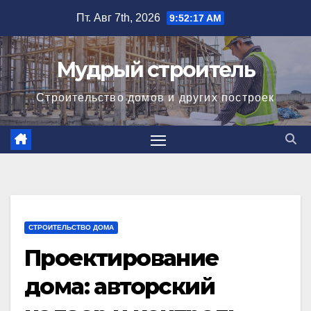
Перейти
Пт. Авг 7th, 2026
9:52:18 AM
к
содержимому
Мудрый строитель
Строительство домов и других построек
СТРОИТЕЛЬСТВО ДОМА
Проектирование
дома: авторский