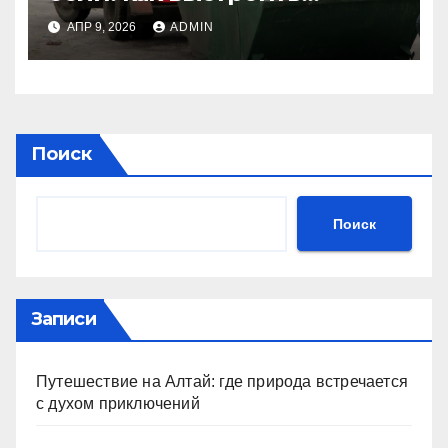
логистику вывоза мусора на
АПР 9, 2026
ADMIN
многоквартирном
высотном строительстве
Поиск
Поиск
Записи
Путешествие на Алтай: где природа встречается
с духом приключений