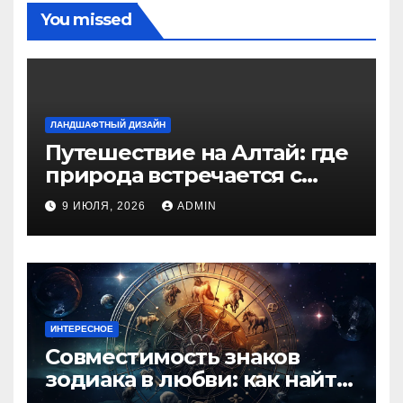
You missed
ЛАНДШАФТНЫЙ ДИЗАЙН
Путешествие на Алтай: где
природа встречается с
духом приключений
9 ИЮЛЯ, 2026
ADMIN
ИНТЕРЕСНОЕ
Совместимость знаков
зодиака в любви: как найти
идеальную пару и