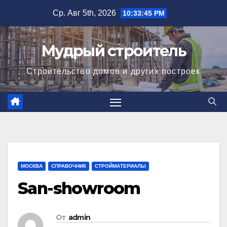
Перейти
Ср. Авг 5th, 2026
10:33:46 PM
к
содержимому
Мудрый строитель
Строительство домов и других построек
МОСКВА
СПРАВОЧНИК
СТРОЙМАТЕРИАЛЫ
San-showroom
От
admin