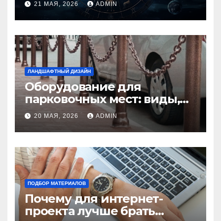
21 МАЯ, 2026
ADMIN
избежать конфликтов
ЛАНДШАФТНЫЙ ДИЗАЙН
Оборудование для
парковочных мест: виды,
функции и нормы
20 МАЯ, 2026
ADMIN
установки
ПОДБОР МАТЕРИАЛОВ
Почему для интернет-
проекта лучше брать