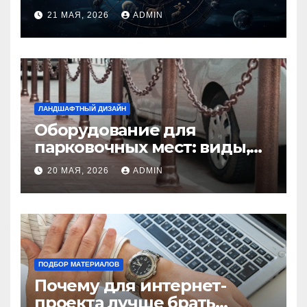
идеальную пару и
21 МАЯ, 2026
ADMIN
избежать конфликтов
ЛАНДШАФТНЫЙ ДИЗАЙН
Оборудование для
парковочных мест: виды,
функции и нормы
20 МАЯ, 2026
ADMIN
установки
ПОДБОР МАТЕРИАЛОВ
Почему для интернет-
проекта лучше брать