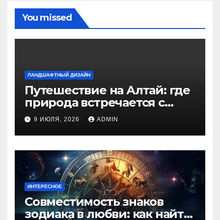
You missed
ЛАНДШАФТНЫЙ ДИЗАЙН
Путешествие на Алтай: где
природа встречается с
духом приключений
9 ИЮЛЯ, 2026
ADMIN
ИНТЕРЕСНОЕ
Совместимость знаков
зодиака в любви: как найти