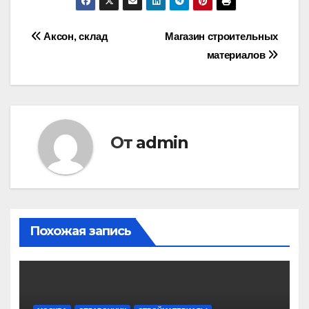
Навигация
Аксон, склад
Магазин строительных
материалов
по
записям
От
admin
Похожая запись