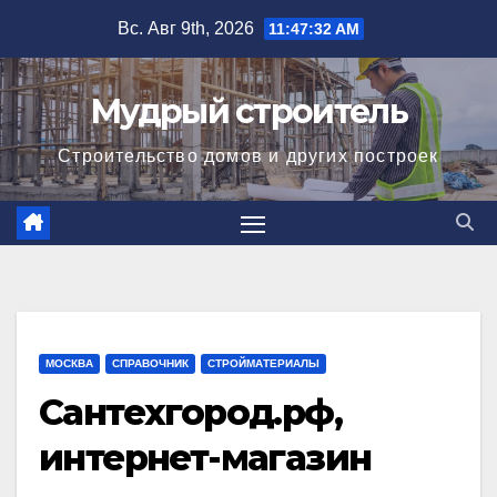
Перейти
Вс. Авг 9th, 2026
11:47:33 AM
к
содержимому
Мудрый строитель
Строительство домов и других построек
МОСКВА
СПРАВОЧНИК
СТРОЙМАТЕРИАЛЫ
Сантехгород.рф,
интернет-магазин