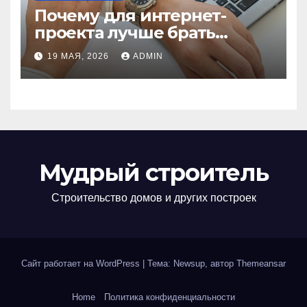
Почему для интернет-
проекта лучше брать
отдельный сервер:
19 МАЯ, 2026
ADMIN
преимущества и ключевые
аспекты
Мудрый строитель
Строительство домов и других построек
Сайт работает на WordPress
|
Тема: Newsup, автор
Themeansar
Home
Политика конфиденциальности