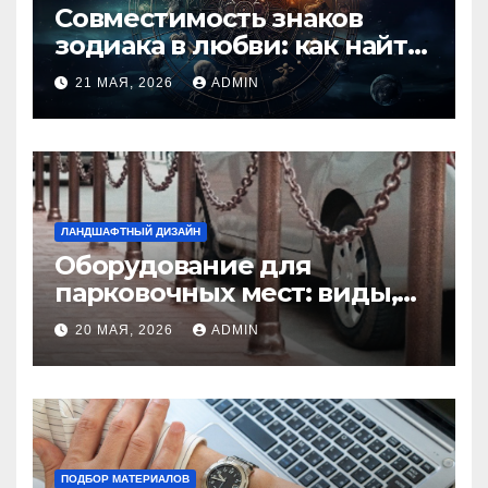
Совместимость знаков
зодиака в любви: как найти
идеальную пару и
21 МАЯ, 2026
ADMIN
избежать конфликтов
ЛАНДШАФТНЫЙ ДИЗАЙН
Оборудование для
парковочных мест: виды,
функции и нормы
20 МАЯ, 2026
ADMIN
установки
ПОДБОР МАТЕРИАЛОВ