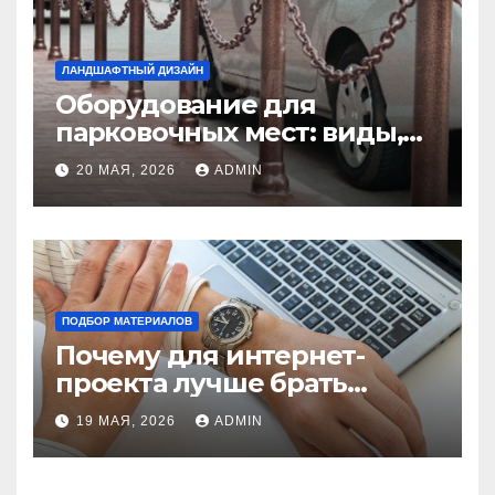
ЛАНДШАФТНЫЙ ДИЗАЙН
Оборудование для
парковочных мест: виды,
функции и нормы
20 МАЯ, 2026
ADMIN
установки
ПОДБОР МАТЕРИАЛОВ
Почему для интернет-
проекта лучше брать
отдельный сервер:
19 МАЯ, 2026
ADMIN
преимущества и ключевые
аспекты