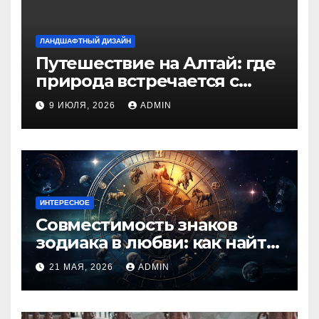
ЛАНДШАФТНЫЙ ДИЗАЙН
Путешествие на Алтай: где
природа встречается с
духом приключений
9 ИЮЛЯ, 2026
ADMIN
ИНТЕРЕСНОЕ
Совместимость знаков
зодиака в любви: как найти
идеальную пару и
21 МАЯ, 2026
ADMIN
избежать конфликтов