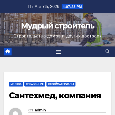
Перейти
Пт. Авг 7th, 2026
4:07:24 PM
к
содержимому
Мудрый строитель
Строительство домов и других построек
МОСКВА
СПРАВОЧНИК
СТРОЙМАТЕРИАЛЫ
Сантехмед, компания
От
admin