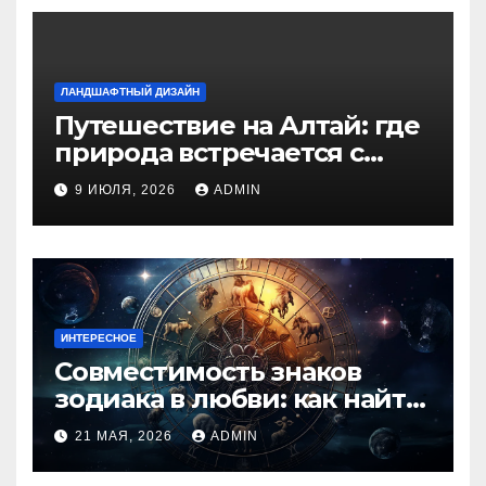
ЛАНДШАФТНЫЙ ДИЗАЙН
Путешествие на Алтай: где
природа встречается с
духом приключений
9 ИЮЛЯ, 2026
ADMIN
ИНТЕРЕСНОЕ
Совместимость знаков
зодиака в любви: как найти
идеальную пару и
21 МАЯ, 2026
ADMIN
избежать конфликтов