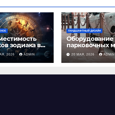
СНОЕ
ЛАНДШАФТНЫЙ ДИЗАЙН
местимость
Оборудование
ков зодиака в
парковочных м
ви: как найти
виды, функции
АЯ, 2026
ADMIN
20 МАЯ, 2026
ADMIN
альную пару и
нормы установ
ежать
фликтов