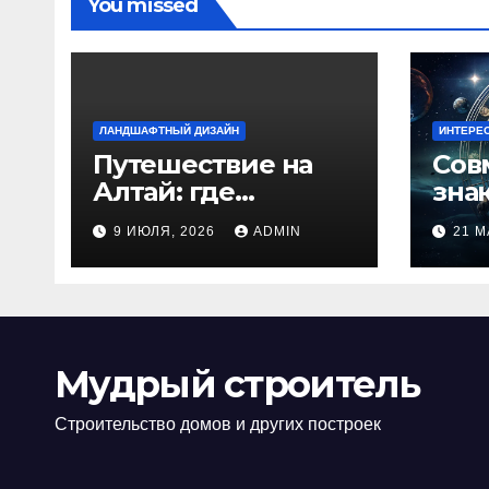
You missed
ЛАНДШАФТНЫЙ ДИЗАЙН
ИНТЕРЕ
Путешествие на
Сов
Алтай: где
зна
природа
люб
9 ИЮЛЯ, 2026
ADMIN
21 М
встречается с
иде
духом
изб
приключений
кон
Мудрый строитель
Строительство домов и других построек