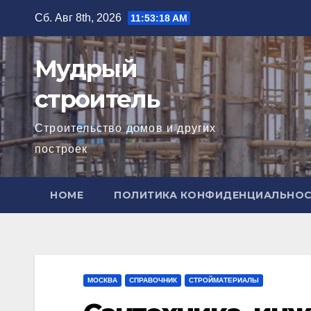
Перейти
Сб. Авг 8th, 2026
11:53:19 AM
к
содержимому
Мудрый
строитель
Строительство домов и других
построек
HOME
ПОЛИТИКА КОНФИДЕНЦИАЛЬНО
МОСКВА
СПРАВОЧНИК
СТРОЙМАТЕРИАЛЫ