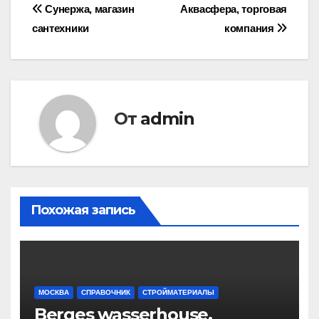
Навигация
Сунержа, магазин
Аквасфера, торговая
сантехники
компания
по
записям
От
admin
Похожая запись
МОСКВА
СПРАВОЧНИК
СТРОЙМАТЕРИАЛЫ
Berges wasserhouse,