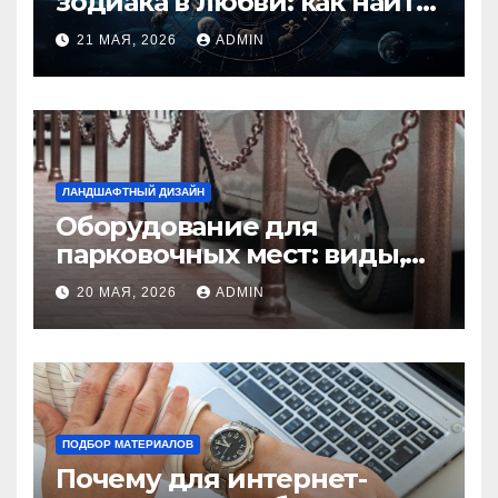
зодиака в любви: как найти
идеальную пару и
21 МАЯ, 2026
ADMIN
избежать конфликтов
ЛАНДШАФТНЫЙ ДИЗАЙН
Оборудование для
парковочных мест: виды,
функции и нормы
20 МАЯ, 2026
ADMIN
установки
ПОДБОР МАТЕРИАЛОВ
Почему для интернет-