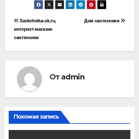
Навигация
Santehnika-ok.ru,
Дом сантехники
интернет-магазин
по
сантехники
записям
От
admin
Похожая запись