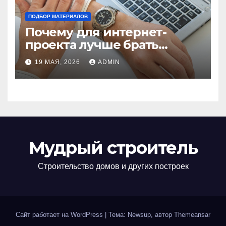
ПОДБОР МАТЕРИАЛОВ
Почему для интернет-
проекта лучше брать
отдельный сервер:
19 МАЯ, 2026
ADMIN
преимущества и ключевые
аспекты
Мудрый строитель
Строительство домов и других построек
Сайт работает на WordPress
|
Тема: Newsup, автор
Themeansar