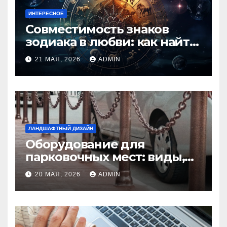
ИНТЕРЕСНОЕ
Совместимость знаков
зодиака в любви: как найти
идеальную пару и
21 МАЯ, 2026
ADMIN
избежать конфликтов
ЛАНДШАФТНЫЙ ДИЗАЙН
Оборудование для
парковочных мест: виды,
функции и нормы
20 МАЯ, 2026
ADMIN
установки