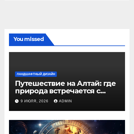
You missed
ЛАНДШАФТНЫЙ ДИЗАЙН
Путешествие на Алтай: где
природа встречается с
духом приключений
9 ИЮЛЯ, 2026
ADMIN