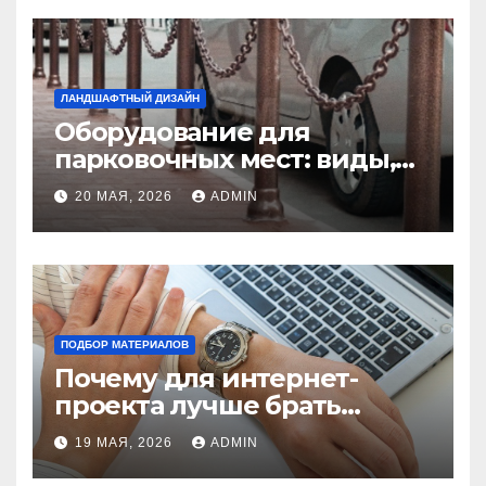
ЛАНДШАФТНЫЙ ДИЗАЙН
Оборудование для
парковочных мест: виды,
функции и нормы
20 МАЯ, 2026
ADMIN
установки
ПОДБОР МАТЕРИАЛОВ
Почему для интернет-
проекта лучше брать
отдельный сервер:
19 МАЯ, 2026
ADMIN
преимущества и ключевые