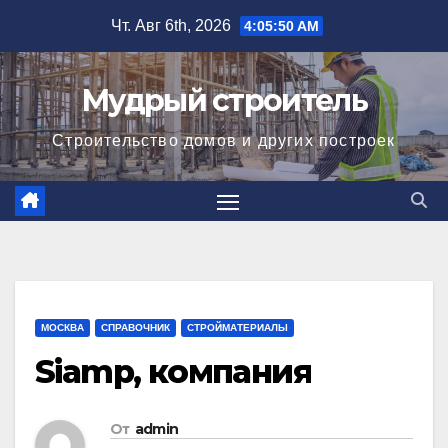
Перейти
Чт. Авг 6th, 2026
4:05:50 AM
к
содержимому
Мудрый строитель
Строительство домов и других построек
МОСКВА
СПРАВОЧНИК
СТРОЙМАТЕРИАЛЫ
Siamp, компания
От
admin