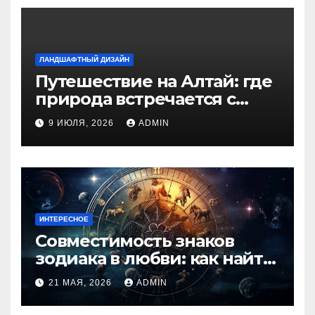
ЛАНДШАФТНЫЙ ДИЗАЙН
Путешествие на Алтай: где
природа встречается с
духом приключений
9 ИЮЛЯ, 2026
ADMIN
ИНТЕРЕСНОЕ
Совместимость знаков
зодиака в любви: как найти
идеальную пару и
21 МАЯ, 2026
ADMIN
избежать конфликтов