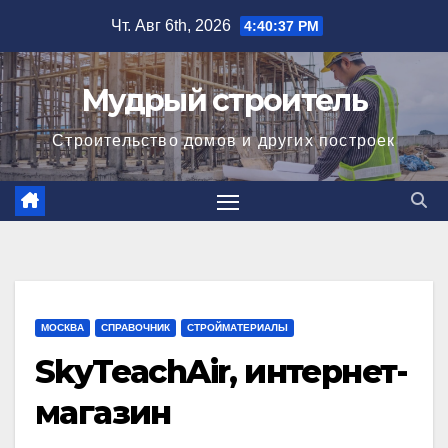
Перейти
Чт. Авг 6th, 2026
4:40:37 PM
к
содержимому
Мудрый строитель
Строительство домов и других построек
МОСКВА
СПРАВОЧНИК
СТРОЙМАТЕРИАЛЫ
SkyTeachAir, интернет-
магазин