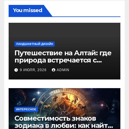
You missed
ЛАНДШАФТНЫЙ ДИЗАЙН
Путешествие на Алтай: где
природа встречается с
духом приключений
9 ИЮЛЯ, 2026
ADMIN
ИНТЕРЕСНОЕ
Совместимость знаков
зодиака в любви: как найти