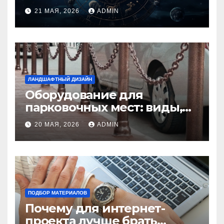
идеальную пару и
21 МАЯ, 2026
ADMIN
избежать конфликтов
ЛАНДШАФТНЫЙ ДИЗАЙН
Оборудование для
парковочных мест: виды,
функции и нормы
20 МАЯ, 2026
ADMIN
установки
ПОДБОР МАТЕРИАЛОВ
Почему для интернет-
проекта лучше брать