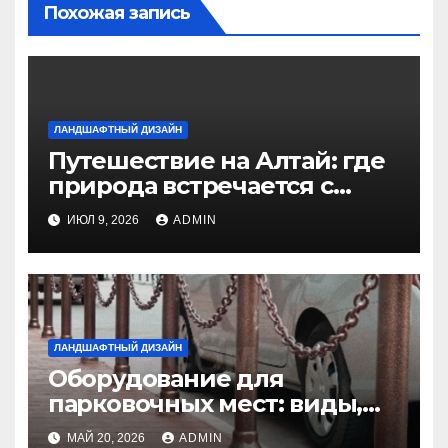
Похожая запись
ЛАНДШАФТНЫЙ ДИЗАЙН
Путешествие на Алтай: где
природа встречается с
духом приключений
ИЮЛ 9, 2026
ADMIN
ЛАНДШАФТНЫЙ ДИЗАЙН
Оборудование для
парковочных мест: виды,
функции и нормы
МАЙ 20, 2026
ADMIN