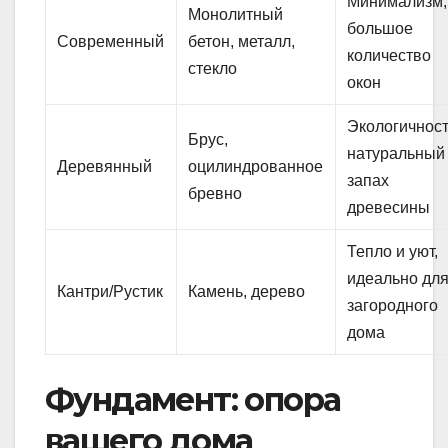
Минимализм,
Монолитный
большое
Современный
бетон, металл,
количество
стекло
окон
Экологичност
Брус,
натуральный
Деревянный
оцилиндрованное
запах
бревно
древесины
Тепло и уют,
идеально дл
Кантри/Рустик
Камень, дерево
загородного
дома
Фундамент: опора
вашего дома