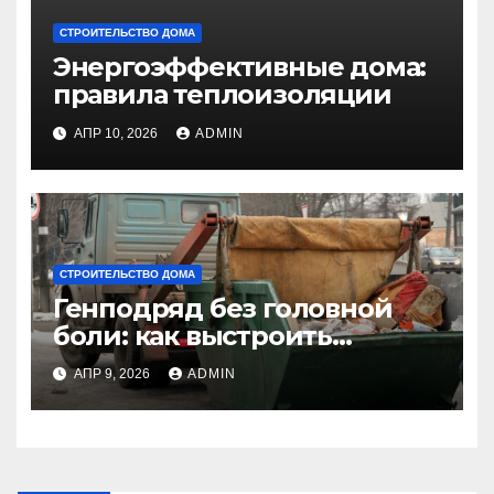
СТРОИТЕЛЬСТВО ДОМА
Энергоэффективные дома:
правила теплоизоляции
АПР 10, 2026
ADMIN
СТРОИТЕЛЬСТВО ДОМА
Генподряд без головной
боли: как выстроить
логистику вывоза мусора на
АПР 9, 2026
ADMIN
многоквартирном
высотном строительстве