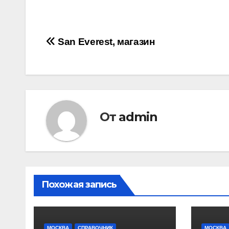
Навигация
San Everest, магазин
по
записям
От
admin
Похожая запись
МОСКВА
СПРАВОЧНИК
МОСКВА