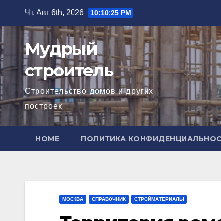
Перейти
Чт. Авг 6th, 2026
10:10:27 PM
к
содержимому
Мудрый
строитель
Строительство домов и других
построек
HOME
ПОЛИТИКА КОНФИДЕНЦИАЛЬНО
МОСКВА
СПРАВОЧНИК
СТРОЙМАТЕРИАЛЫ