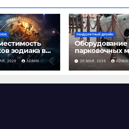
СНОЕ
ЛАНДШАФТНЫЙ ДИЗАЙН
местимость
Оборудование
ков зодиака в
парковочных м
ви: как найти
виды, функции
АЯ, 2026
ADMIN
20 МАЯ, 2026
ADMIN
альную пару и
нормы установ
ежать
фликтов