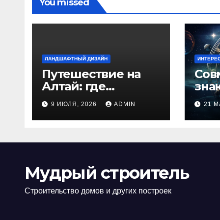
You missed
ЛАНДШАФТНЫЙ ДИЗАЙН
ИНТЕРЕ
Путешествие на
Сов
Алтай: где
зна
природа
люб
9 ИЮЛЯ, 2026
ADMIN
21 М
встречается с
иде
духом
изб
приключений
кон
Мудрый строитель
Строительство домов и других построек