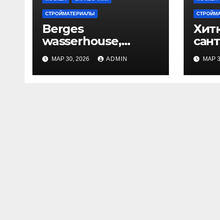
СТРОЙМАТЕРИАЛЫ
СТРОЙМ
Berges
Хитк
wasserhouse,
сан
шоурум
МАР 30, 2026
ADMIN
МАР 3