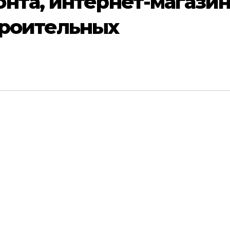
нта, интернет-магази
троительных