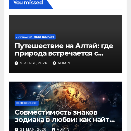
You missed
ЛАНДШАФТНЫЙ ДИЗАЙН
Путешествие на Алтай: где
природа встречается с
духом приключений
9 ИЮЛЯ, 2026
ADMIN
ИНТЕРЕСНОЕ
Совместимость знаков
зодиака в любви: как найти
идеальную пару и
21 МАЯ, 2026
ADMIN