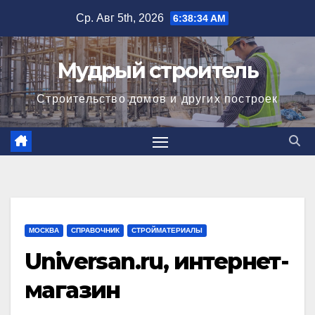
Перейти
Ср. Авг 5th, 2026
6:38:35 AM
к
содержимому
Мудрый строитель
Строительство домов и других построек
МОСКВА
СПРАВОЧНИК
СТРОЙМАТЕРИАЛЫ
Universan.ru, интернет-
магазин