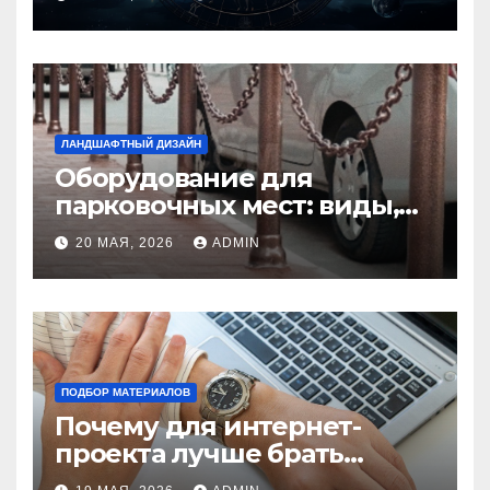
избежать конфликтов
ЛАНДШАФТНЫЙ ДИЗАЙН
Оборудование для
парковочных мест: виды,
функции и нормы
20 МАЯ, 2026
ADMIN
установки
ПОДБОР МАТЕРИАЛОВ
Почему для интернет-
проекта лучше брать
отдельный сервер: