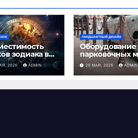
СНОЕ
ЛАНДШАФТНЫЙ ДИЗАЙН
местимость
Оборудование
ков зодиака в
парковочных м
ви: как найти
виды, функции
АЯ, 2026
ADMIN
20 МАЯ, 2026
ADMIN
альную пару и
нормы установ
ежать
фликтов