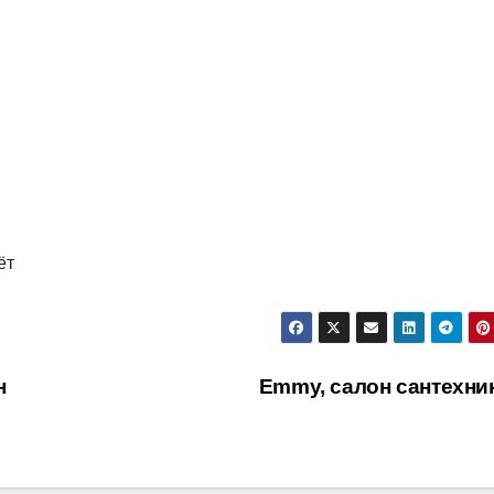
ёт
н
Emmy, салон сантехни