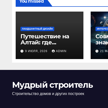
You missed
ЛАНДШАФТНЫЙ ДИЗАЙН
ИНТЕРЕ
Путешествие на
Сов
Алтай: где
зна
природа
люб
9 ИЮЛЯ, 2026
ADMIN
21 М
встречается с
иде
духом
изб
приключений
кон
Мудрый строитель
Строительство домов и других построек