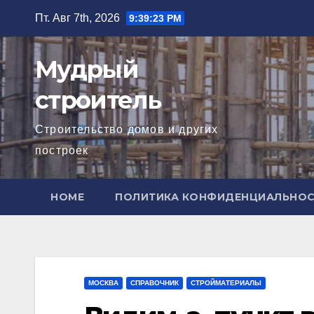
Перейти
Пт. Авг 7th, 2026
9:39:24 PM
к
содержимому
Мудрый
строитель
Строительство домов и других
построек
HOME
ПОЛИТИКА КОНФИДЕНЦИАЛЬНО
МОСКВА
СПРАВОЧНИК
СТРОЙМАТЕРИАЛЫ