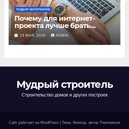
ПОДБОР МАТЕРИАЛОВ
Почему для интернет-
проекта лучше брать
отдельный сервер:
19 МАЯ, 2026
ADMIN
преимущества и ключевые
аспекты
Мудрый строитель
Строительство домов и других построек
Сайт работает на WordPress
|
Тема: Newsup, автор
Themeansar