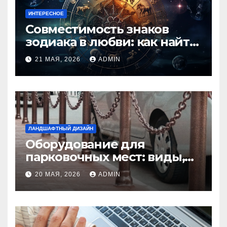
ИНТЕРЕСНОЕ
Совместимость знаков
зодиака в любви: как найти
идеальную пару и
21 МАЯ, 2026
ADMIN
избежать конфликтов
ЛАНДШАФТНЫЙ ДИЗАЙН
Оборудование для
парковочных мест: виды,
функции и нормы
20 МАЯ, 2026
ADMIN
установки