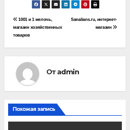
Навигация
1001 и 1 мелочь,
Sanalians.ru, интернет-
магазин хозяйственных
магазин
по
товаров
записям
От
admin
Похожая запись