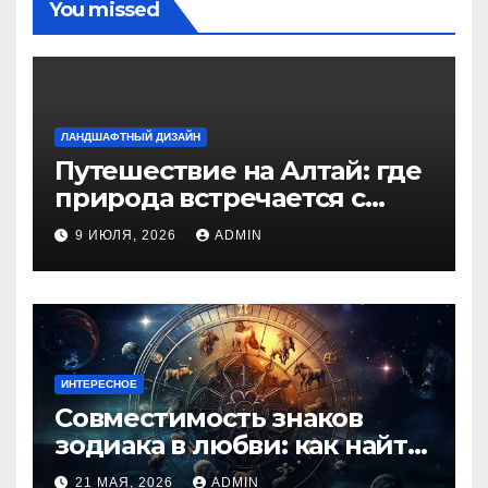
You missed
ЛАНДШАФТНЫЙ ДИЗАЙН
Путешествие на Алтай: где
природа встречается с
духом приключений
9 ИЮЛЯ, 2026
ADMIN
ИНТЕРЕСНОЕ
Совместимость знаков
зодиака в любви: как найти
идеальную пару и
21 МАЯ, 2026
ADMIN