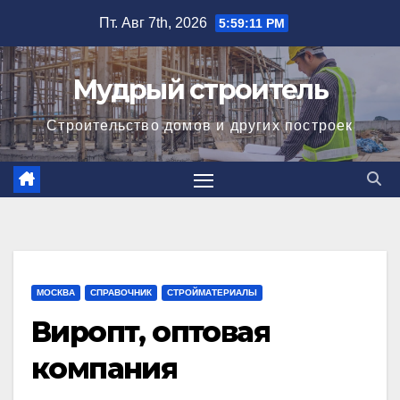
Перейти
Пт. Авг 7th, 2026
5:59:11 PM
к
содержимому
Мудрый строитель
Строительство домов и других построек
МОСКВА
СПРАВОЧНИК
СТРОЙМАТЕРИАЛЫ
Виропт, оптовая
компания