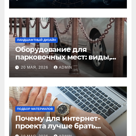
избежать конфликтов
ЛАНДШАФТНЫЙ ДИЗАЙН
Оборудование для
парковочных мест: виды,
функции и нормы
20 МАЯ, 2026
ADMIN
установки
ПОДБОР МАТЕРИАЛОВ
Почему для интернет-
проекта лучше брать
отдельный сервер: