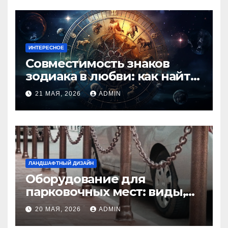
ИНТЕРЕСНОЕ
Совместимость знаков
зодиака в любви: как найти
идеальную пару и
21 МАЯ, 2026
ADMIN
избежать конфликтов
ЛАНДШАФТНЫЙ ДИЗАЙН
Оборудование для
парковочных мест: виды,
функции и нормы
20 МАЯ, 2026
ADMIN
установки