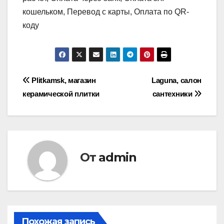
кошельком, Перевод с карты, Оплата по QR-
коду
Навигация
Plitkamsk, магазин
Laguna, салон
керамической плитки
сантехники
по
записям
От
admin
Похожая запись