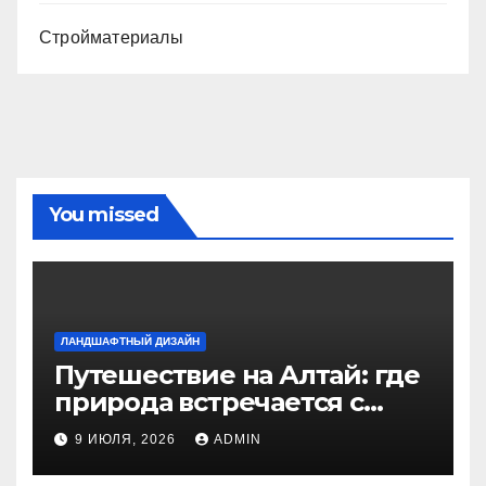
Стройматериалы
You missed
ЛАНДШАФТНЫЙ ДИЗАЙН
Путешествие на Алтай: где
природа встречается с
духом приключений
9 ИЮЛЯ, 2026
ADMIN