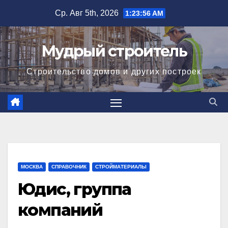
Перейти
Ср. Авг 5th, 2026
1:23:56 AM
к
содержимому
Мудрый строитель
Строительство домов и других построек
МОСКВА
СПРАВОЧНИК
СТРОЙМАТЕРИАЛЫ
Юдис, группа
компаний