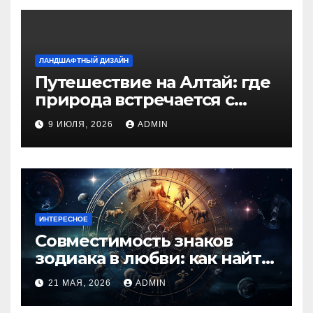
ЛАНДШАФТНЫЙ ДИЗАЙН
Путешествие на Алтай: где
природа встречается с
духом приключений
9 ИЮЛЯ, 2026
ADMIN
ИНТЕРЕСНОЕ
Совместимость знаков
зодиака в любви: как найти
идеальную пару и
21 МАЯ, 2026
ADMIN
избежать конфликтов