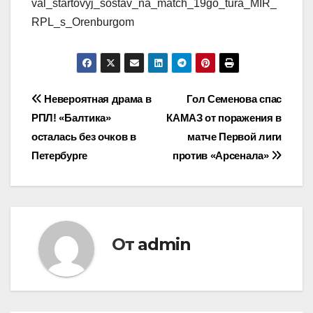
val_startovyj_sostav_na_match_19go_tura_MIR_
RPL_s_Orenburgom
Навигация
Невероятная драма в
Гол Семенова спас
РПЛ! «Балтика»
КАМАЗ от поражения в
по
осталась без очков в
матче Первой лиги
записям
Петербурге
против «Арсенала»
От
admin