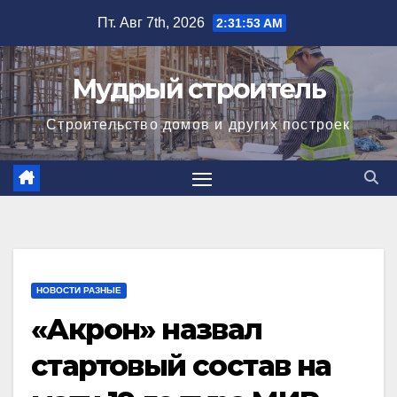
Перейти
Пт. Авг 7th, 2026
2:31:54 AM
к
содержимому
Мудрый строитель
Строительство домов и других построек
НОВОСТИ РАЗНЫЕ
«Акрон» назвал
стартовый состав на