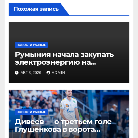
Похожая запись
НОВОСТИ РАЗНЫЕ
Румыния начала закупать
электроэнергию на
Украине из-за дефицита
АВГ 3, 2026
ADMIN
НОВОСТИ РАЗНЫЕ
Дивеев — о третьем голе
Глушенкова в ворота
«Оренбурга»: «Напомнил