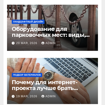
ЛАНДШАФТНЫЙ ДИЗАЙН
Оборудование для
парковочных мест: виды,
функции и нормы
20 МАЯ, 2026
ADMIN
установки
ПОДБОР МАТЕРИАЛОВ
Почему для интернет-
проекта лучше брать
отдельный сервер:
19 МАЯ, 2026
ADMIN
преимущества и ключевые