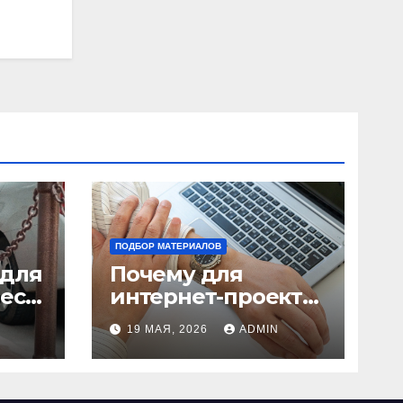
ПОДБОР МАТЕРИАЛОВ
 для
Почему для
ест:
интернет-проекта
 и
лучше брать
19 МАЯ, 2026
ADMIN
ки
отдельный сервер:
преимущества и
ключевые аспекты