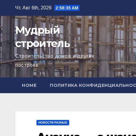
Перейти
Чт. Авг 6th, 2026
2:58:37 AM
к
содержимому
Мудрый
строитель
Строительство домов и других
построек
HOME
ПОЛИТИКА КОНФИДЕНЦИАЛЬНО
НОВОСТИ РАЗНЫЕ