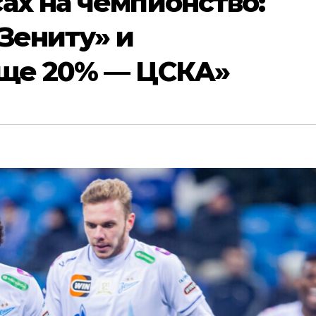
ах на чемпионство:
Зениту» и
еще 20% — ЦСКА»