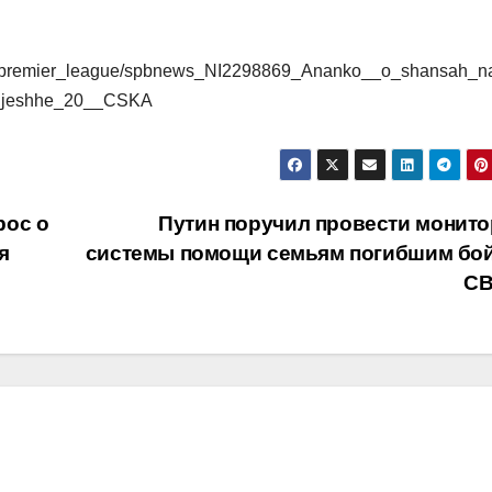
ssia/premier_league/spbnews_NI2298869_Ananko__o_shansah_n
u_jeshhe_20__CSKA
рос о
Путин поручил провести монито
я
системы помощи семьям погибшим бо
С