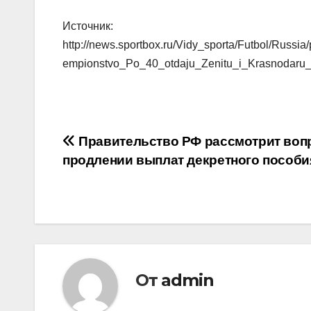
Источник:
http://news.sportbox.ru/Vidy_sporta/Futbol/Ru
empionstvo_Po_40_otdaju_Zenitu_i_Krasnodar
Навигация
Правительство РФ рассмотрит воп
продлении выплат декретного пособи
по
записям
От
admin