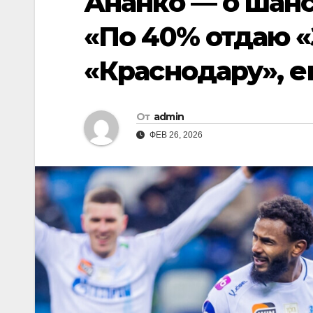
Ананко — о шанс
«По 40% отдаю «
«Краснодару», 
От
admin
ФЕВ 26, 2026