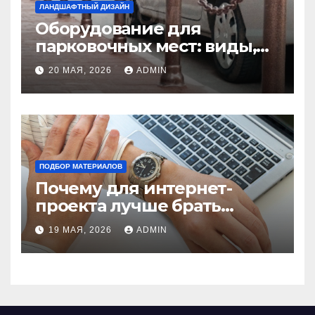
ЛАНДШАФТНЫЙ ДИЗАЙН
Оборудование для
парковочных мест: виды,
функции и нормы
20 МАЯ, 2026
ADMIN
установки
ПОДБОР МАТЕРИАЛОВ
Почему для интернет-
проекта лучше брать
отдельный сервер:
19 МАЯ, 2026
ADMIN
преимущества и ключевые
аспекты