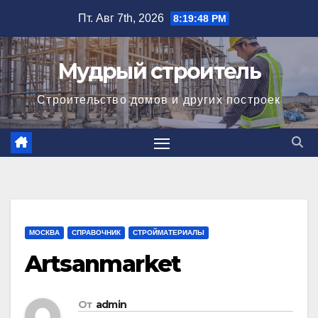
Перейти
Пт. Авг 7th, 2026
8:19:48 PM
к
содержимому
Мудрый строитель
Строительство домов и других построек
МОСКВА
СПРАВОЧНИК
СТРОЙМАТЕРИАЛЫ
Artsanmarket
От
admin