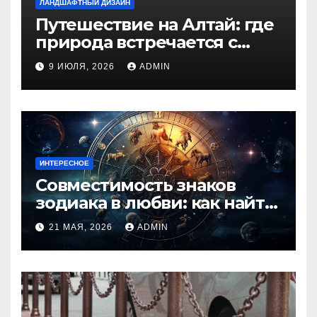
ЛАНДШАФТНЫЙ ДИЗАЙН
Путешествие на Алтай: где
природа встречается с
духом приключений
9 ИЮЛЯ, 2026
ADMIN
ИНТЕРЕСНОЕ
Совместимость знаков
зодиака в любви: как найти
идеальную пару и
21 МАЯ, 2026
ADMIN
избежать конфликтов