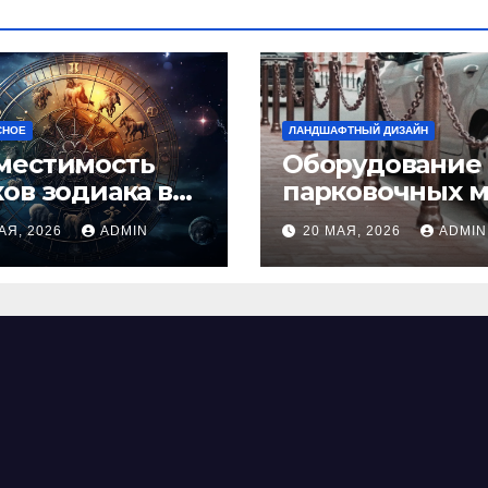
СНОЕ
ЛАНДШАФТНЫЙ ДИЗАЙН
местимость
Оборудование
ков зодиака в
парковочных м
ви: как найти
виды, функции
АЯ, 2026
ADMIN
20 МАЯ, 2026
ADMIN
альную пару и
нормы установ
ежать
фликтов