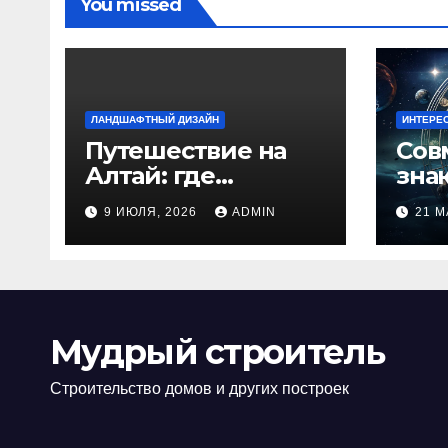
You missed
ЛАНДШАФТНЫЙ ДИЗАЙН
ИНТЕРЕ
Путешествие на
Сов
Алтай: где
зна
природа
люб
9 ИЮЛЯ, 2026
ADMIN
21 М
встречается с
иде
духом
изб
приключений
кон
Мудрый строитель
Строительство домов и других построек