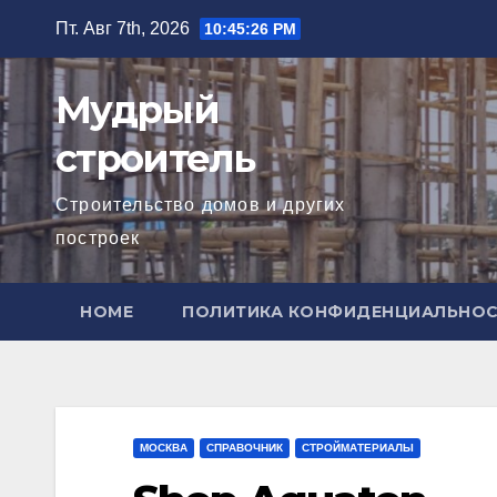
Перейти
Пт. Авг 7th, 2026
10:45:28 PM
к
содержимому
Мудрый
строитель
Строительство домов и других
построек
HOME
ПОЛИТИКА КОНФИДЕНЦИАЛЬНО
МОСКВА
СПРАВОЧНИК
СТРОЙМАТЕРИАЛЫ