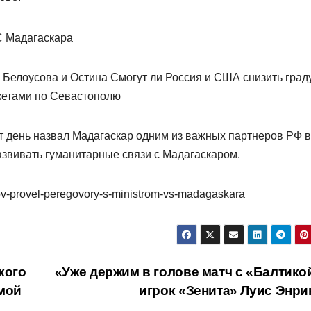
р Белоусова и Остина Смогут ли Россия и США снизить град
кетами по Севастополю
т день назвал Мадагаскар одним из важных партнеров РФ в
развивать гуманитарные связи с Мадагаскаром.
sov-provel-peregovory-s-ministrom-vs-madagaskara
кого
«Уже держим в голове матч с «Балтико
мой
игрок «Зенита» Луис Энр