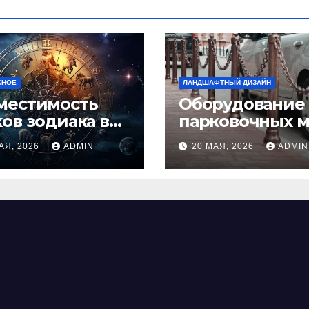
СНОЕ
ЛАНДШАФТНЫЙ ДИЗАЙН
местимость
Оборудование
ков зодиака в
парковочных м
ви: как найти
виды, функции
АЯ, 2026
ADMIN
20 МАЯ, 2026
ADMIN
альную пару и
нормы установ
ежать
фликтов