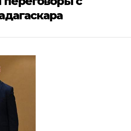
 переговоры с
адагаскара