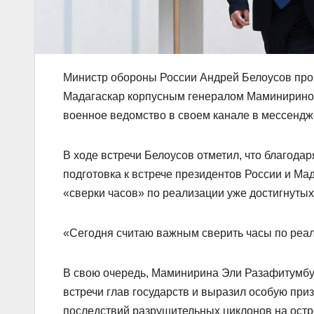
Министр обороны России Андрей Белоусов про
Мадагаскар корпусным генералом Маминириной
военное ведомство в своем канале в мессенд
В ходе встречи Белоусов отметил, что благод
подготовка к встрече президентов России и Ма
«сверки часов» по реализации уже достигнутых
«Сегодня считаю важным сверить часы по реал
В свою очередь, Маминирина Эли Разафитумбу 
встречи глав государств и выразил особую пр
последствий разрушительных циклонов на остр