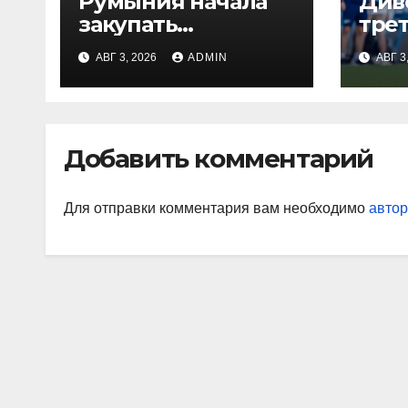
Румыния начала
Див
закупать
тре
электроэнергию
Глу
АВГ 3, 2026
ADMIN
АВГ 3
на Украине из-за
вор
дефицита
«Ор
«На
Джо
Добавить комментарий
наи
так
Для отправки комментария вам необходимо
автор