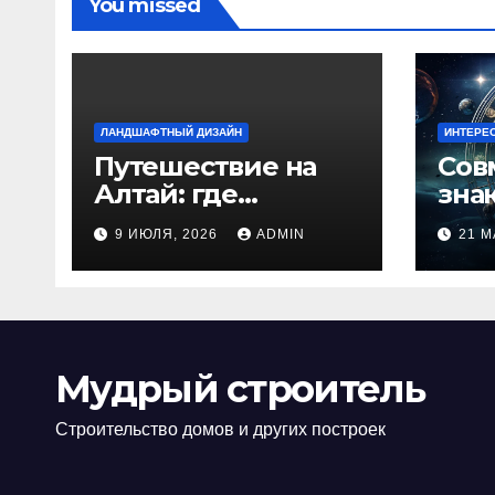
You missed
ЛАНДШАФТНЫЙ ДИЗАЙН
ИНТЕРЕ
Путешествие на
Сов
Алтай: где
зна
природа
люб
9 ИЮЛЯ, 2026
ADMIN
21 М
встречается с
иде
духом
изб
приключений
кон
Мудрый строитель
Строительство домов и других построек