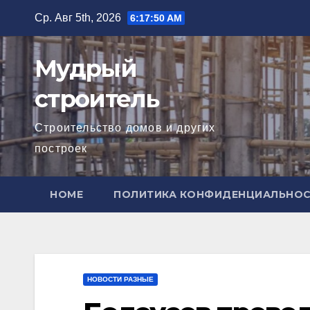
Перейти
Ср. Авг 5th, 2026
6:17:51 AM
к
содержимому
Мудрый
строитель
Строительство домов и других
построек
HOME
ПОЛИТИКА КОНФИДЕНЦИАЛЬНО
НОВОСТИ РАЗНЫЕ