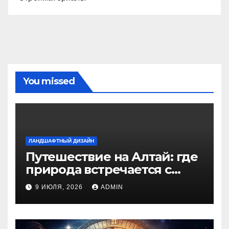
You missed
ЛАНДШАФТНЫЙ ДИЗАЙН
Путешествие на Алтай: где
природа встречается с
духом приключений
9 ИЮЛЯ, 2026
ADMIN