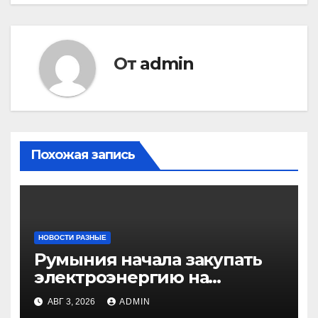
От
admin
Похожая запись
НОВОСТИ РАЗНЫЕ
Румыния начала закупать
электроэнергию на
Украине из-за дефицита
АВГ 3, 2026
ADMIN