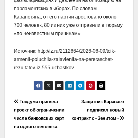
фальсификациях и давлении на оппозицию на
парламентских выборах
.
По словам
Карапетяна, от его партии арестовано около
700 человек, 80 из них уже отправили в тюрьму
«по неизвестным причинам».
Источник: http://iz.ru/2112664/2026-06-09/tcik-
armenii-poluchila-zaiavleniia-na-pereraschet-
rezultatov-iz-555-uchastkov
Навигация
Госдума приняла
Защитник Караваев
проект об ограничении
подписал новый
по
числа банковских карт
контракт с «Зенитом»
записям
на одного человека