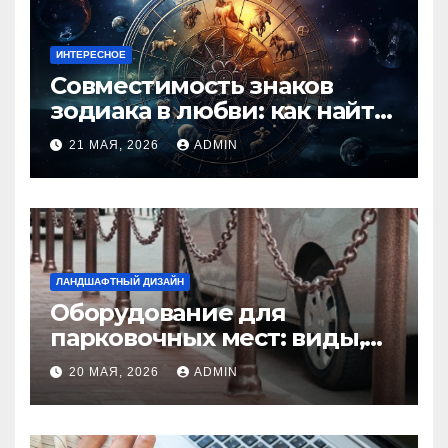
ИНТЕРЕСНОЕ
Совместимость знаков
зодиака в любви: как найти
идеальную пару и
21 МАЯ, 2026
ADMIN
избежать конфликтов
ЛАНДШАФТНЫЙ ДИЗАЙН
Оборудование для
парковочных мест: виды,
функции и нормы
20 МАЯ, 2026
ADMIN
установки