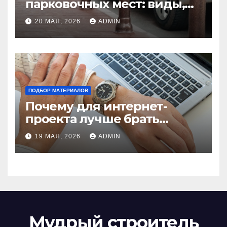
парковочных мест: виды,
функции и нормы
20 МАЯ, 2026
ADMIN
установки
ПОДБОР МАТЕРИАЛОВ
Почему для интернет-
проекта лучше брать
отдельный сервер:
19 МАЯ, 2026
ADMIN
преимущества и ключевые
аспекты
Мудрый строитель