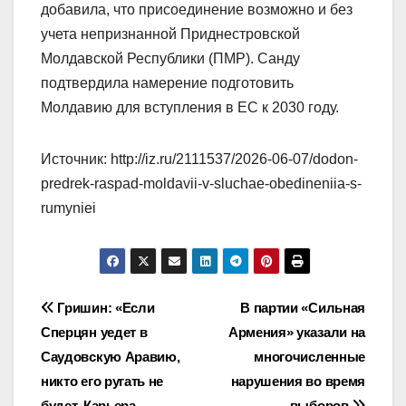
добавила, что присоединение возможно и без
учета непризнанной Приднестровской
Молдавской Республики (ПМР). Санду
подтвердила намерение подготовить
Молдавию для вступления в ЕС к 2030 году.
Источник: http://iz.ru/2111537/2026-06-07/dodon-
predrek-raspad-moldavii-v-sluchae-obedineniia-s-
rumyniei
Навигация
Гришин: «Если
В партии «Сильная
Сперцян уедет в
Армения» указали на
по
Саудовскую Аравию,
многочисленные
записям
никто его ругать не
нарушения во время
будет. Карьера
выборов