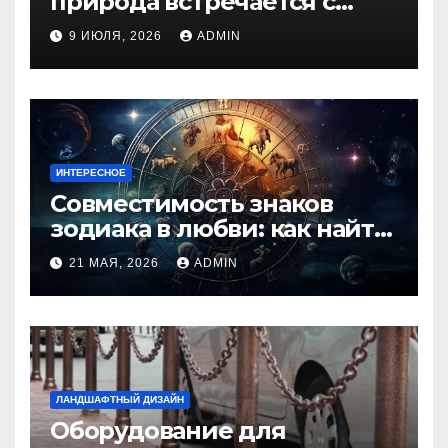
природа встречается с
духом приключений
9 ИЮЛЯ, 2026
ADMIN
ИНТЕРЕСНОЕ
Совместимость знаков
зодиака в любви: как найти
идеальную пару и
21 МАЯ, 2026
ADMIN
избежать конфликтов
ЛАНДШАФТНЫЙ ДИЗАЙН
Оборудование для