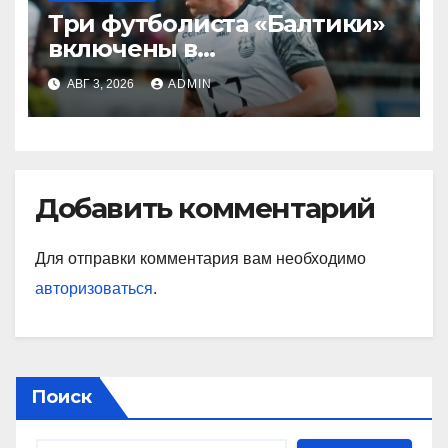
Три футболиста «Балтики»
включены в
символическую сборную
АВГ 3, 2026
ADMIN
2‑го тура РПЛ по версии
подписчиков МАТЧ
ПРЕМЬЕР
Добавить комментарий
Для отправки комментария вам необходимо
авторизоваться
.
Поиск