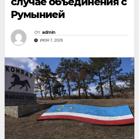
случае объединения с
Румынией
От
admin
ИЮН 7, 2026