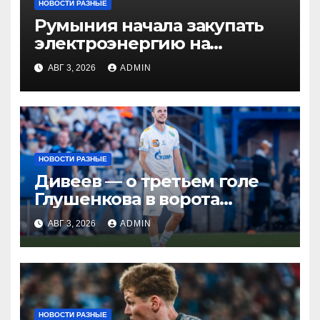
НОВОСТИ РАЗНЫЕ
Румыния начала закупать
электроэнергию на
Украине из-за дефицита
АВГ 3, 2026
ADMIN
НОВОСТИ РАЗНЫЕ
Дивеев — о третьем голе
Глушенкова в ворота
«Оренбурга»: «Напомнил
АВГ 3, 2026
ADMIN
Джону Джону, что
наигрывали в такой
ситуации»
НОВОСТИ РАЗНЫЕ