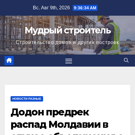
Перейти
Вс. Авг 9th, 2026
9:36:35 AM
к
содержимому
Мудрый строитель
Строительство домов и других построек
НОВОСТИ РАЗНЫЕ
Додон предрек
распад Молдавии в